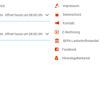
ice:
Impressum
Datenschutz
m weitere Öffnungs- oder Schließzeiten auszublenden
en:
öffnet heute um 08:00 Uhr
Kontakt
E-Rechnung
m weitere Öffnungs- oder Schließzeiten auszublenden
en:
öffnet heute um 08:00 Uhr
SEPA-Lastschriftmandat
Facebook
Hinweisgeberkanal