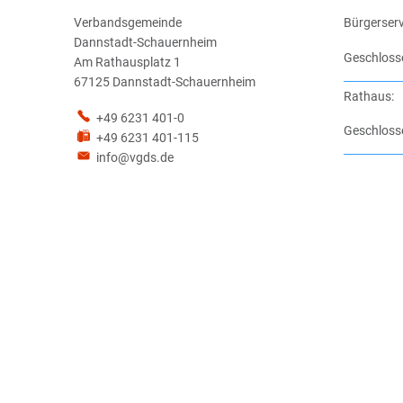
Verbandsgemeinde
Bürgerserv
Dannstadt-Schauernheim
Klicken, u
Geschloss
Am Rathausplatz 1
67125 Dannstadt-Schauernheim
Rathaus:
+49 6231 401-0
Klicken, u
Geschloss
+49 6231 401-115
info@vgds.de