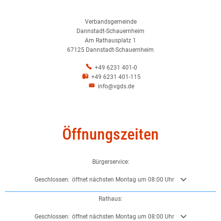
Verbandsgemeinde
Dannstadt-Schauernheim
Am Rathausplatz 1
67125 Dannstadt-Schauernheim
+49 6231 401-0
+49 6231 401-115
info@vgds.de
Öffnungszeiten
Bürgerservice:
Klicken, um weitere Öffnungs- oder Schließzeiten auszublenden
Geschlossen:
öffnet nächsten Montag um 08:00 Uhr
Rathaus:
Klicken, um weitere Öffnungs- oder Schließzeiten auszublenden
Geschlossen:
öffnet nächsten Montag um 08:00 Uhr