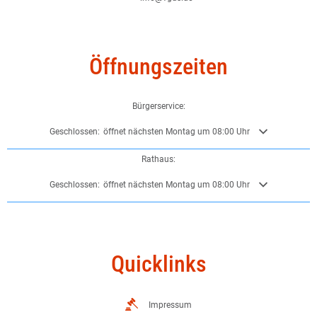
Öffnungszeiten
Bürgerservice:
Klicken, um weitere Öffnungs- oder Schließzeiten auszublenden
Geschlossen:
öffnet nächsten Montag um 08:00 Uhr
Rathaus:
Klicken, um weitere Öffnungs- oder Schließzeiten auszublenden
Geschlossen:
öffnet nächsten Montag um 08:00 Uhr
Quicklinks
Impressum