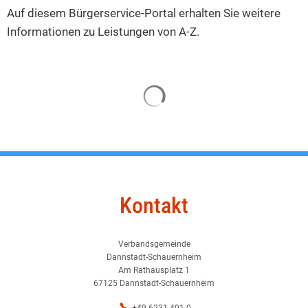
von
Auf diesem Bürgerservice-Portal erhalten Sie weitere
A-
Informationen zu Leistungen von A-Z.
Z
Suchergebnisse werden ge
Kontakt
Verbandsgemeinde
Dannstadt-Schauernheim
Am Rathausplatz 1
67125 Dannstadt-Schauernheim
+49 6231 401-0