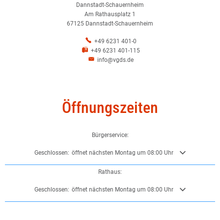
Dannstadt-Schauernheim
Am Rathausplatz 1
67125 Dannstadt-Schauernheim
+49 6231 401-0
+49 6231 401-115
info@vgds.de
Öffnungszeiten
Bürgerservice:
Klicken, um weitere Öffnungs- oder Schließzeiten auszublenden
Geschlossen:
öffnet nächsten Montag um 08:00 Uhr
Rathaus:
Klicken, um weitere Öffnungs- oder Schließzeiten auszublenden
Geschlossen:
öffnet nächsten Montag um 08:00 Uhr