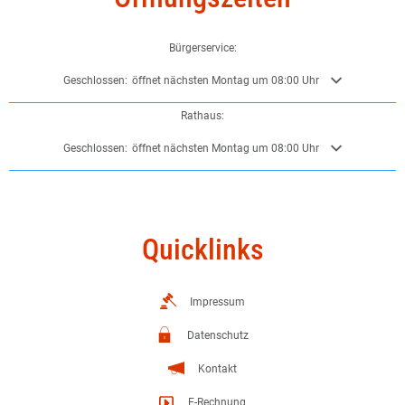
Bürgerservice:
Klicken, um weitere Öffnungs- oder Schließzeiten auszublenden
Geschlossen:
öffnet nächsten Montag um 08:00 Uhr
Rathaus:
Klicken, um weitere Öffnungs- oder Schließzeiten auszublenden
Geschlossen:
öffnet nächsten Montag um 08:00 Uhr
Quicklinks
Impressum
Datenschutz
Kontakt
E-Rechnung