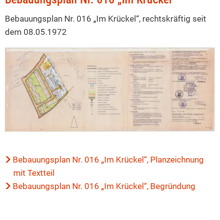
Plan
Bebauungsplan Nr. 016 „Im Krückel“, rechtskräftig seit
016
dem 08.05.1972
„Im
Krückel“
Bebauungsplan Nr. 016 „Im Krückel“, Planzeichnung
mit Textteil
Bebauungsplan Nr. 016 „Im Krückel“, Begründung