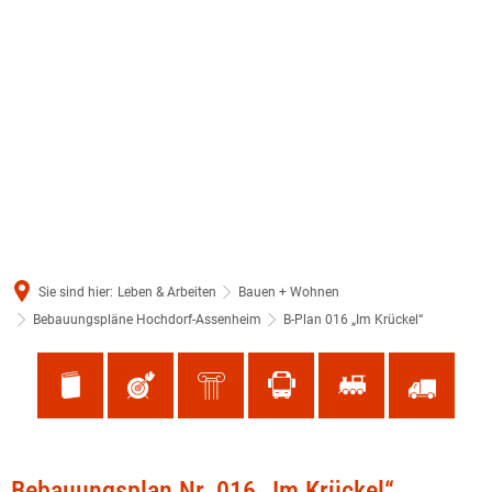
Sie sind hier:
Leben & Arbeiten
Bauen + Wohnen
Bebauungspläne Hochdorf-Assenheim
B-Plan 016 „Im Krückel“
B-
Bebauungsplan Nr. 016 „Im Krückel“