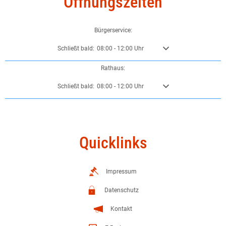
Öffnungszeiten
Bürgerservice:
Klicken, um weitere Öffnungs- oder Schließzeiten auszublende
Schließt bald:
08:00
-
12:00
Uhr
Von 08:00 bis 12:00 Uhr
Rathaus:
Klicken, um weitere Öffnungs- oder Schließzeiten auszublende
Schließt bald:
08:00
-
12:00
Uhr
Von 08:00 bis 12:00 Uhr
Quicklinks
Impressum
Datenschutz
Kontakt