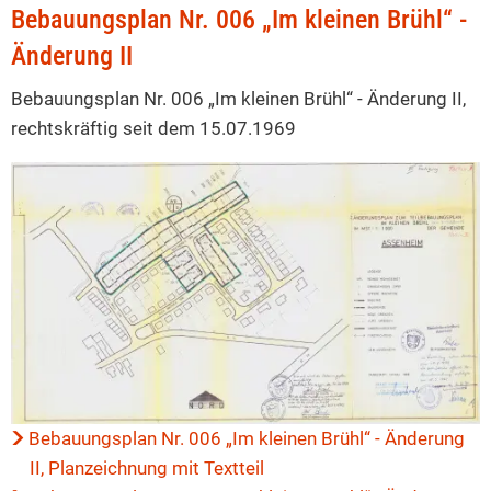
B-
Bebauungsplan Nr. 006 „Im kleinen Brühl“ -
Plan
Änderung II
006
Bebauungsplan Nr. 006 „Im kleinen Brühl“ - Änderung II,
„Im
rechtskräftig seit dem 15.07.1969
kleinen
Brühl“
-
Änderung
II
Bebauungsplan Nr. 006 „Im kleinen Brühl“ - Änderung
II, Planzeichnung mit Textteil