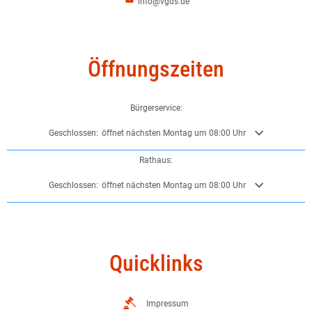
info@vgds.de
Öffnungszeiten
Bürgerservice:
Klicken, um weitere Öffnungs- oder Schließzeiten auszublenden
Geschlossen:
öffnet nächsten Montag um 08:00 Uhr
Rathaus:
Klicken, um weitere Öffnungs- oder Schließzeiten auszublenden
Geschlossen:
öffnet nächsten Montag um 08:00 Uhr
Quicklinks
Impressum