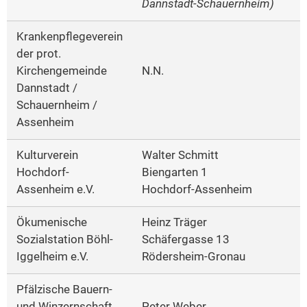
Dannstadt-Schauernheim)
Krankenpflegeverein
der prot.
Kirchengemeinde
N.N.
Dannstadt /
Schauernheim /
Assenheim
Kulturverein
Walter Schmitt
Hochdorf-
Biengarten 1
Assenheim e.V.
Hochdorf-Assenheim
Ökumenische
Heinz Träger
Sozialstation Böhl-
Schäfergasse 13
Iggelheim e.V.
Rödersheim-Gronau
Pfälzische Bauern-
und Winzernschaft
Peter Weber