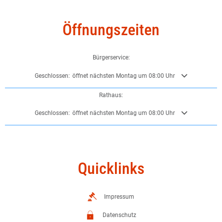
Öffnungszeiten
Bürgerservice:
Klicken, um weitere Öffnungs- oder Schließzeiten auszublenden
Geschlossen:
öffnet nächsten Montag um 08:00 Uhr
Rathaus:
Klicken, um weitere Öffnungs- oder Schließzeiten auszublenden
Geschlossen:
öffnet nächsten Montag um 08:00 Uhr
Quicklinks
Impressum
Datenschutz