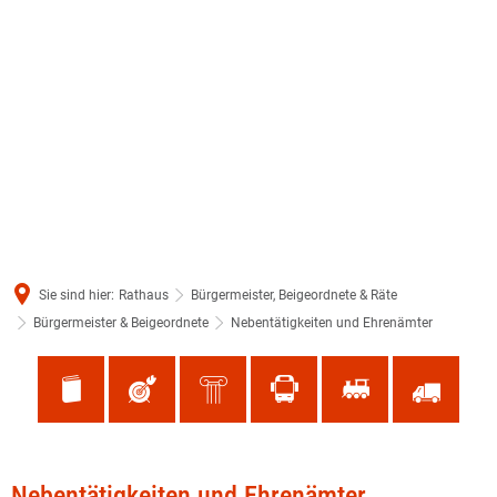
Sie sind hier:
Rathaus
Bürgermeister, Beigeordnete & Räte
Bürgermeister & Beigeordnete
Nebentätigkeiten und Ehrenämter
Nebentätigkeiten
Nebentätigkeiten und Ehrenämter