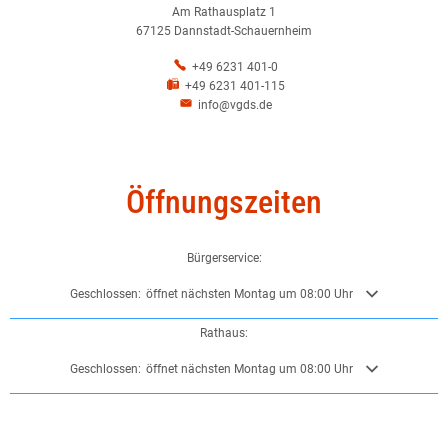
Am Rathausplatz 1
67125 Dannstadt-Schauernheim
+49 6231 401-0
+49 6231 401-115
info@vgds.de
Öffnungszeiten
Bürgerservice:
Klicken, um weitere Öffnungs- oder Schließzeiten auszublenden
Geschlossen:
öffnet nächsten Montag um 08:00 Uhr
Rathaus:
Klicken, um weitere Öffnungs- oder Schließzeiten auszublenden
Geschlossen:
öffnet nächsten Montag um 08:00 Uhr