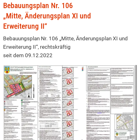
B-
Bebauungsplan Nr. 106
Plan
„Mitte, Änderungsplan XI und
106
Erweiterung II“
"Mitte"
Bebauungsplan Nr. 106 „Mitte, Änderungsplan XI und
-
Erweiterung II“, rechtskräftig
seit dem 09.12.2022
Änderungsplan
XI
und
Erweiterung
II