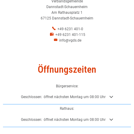
Verbandsgemeinde
Dannstadt-Schauernheim
Am Rathausplatz 1
67125 Dannstadt-Schauernheim
+49 6231 401-0
+49 6231 401-115
info@vgds.de
Öffnungszeiten
Bürgerservice:
Klicken, um weitere Öffnungs- oder Schließzeiten auszublenden
Geschlossen:
öffnet nächsten Montag um 08:00 Uhr
Rathaus:
Klicken, um weitere Öffnungs- oder Schließzeiten auszublenden
Geschlossen:
öffnet nächsten Montag um 08:00 Uhr