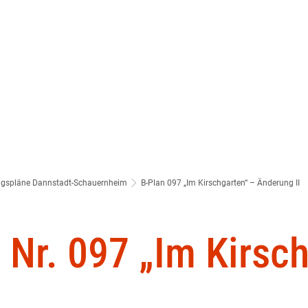
Wir über uns
Ratha
Datenschutzerkläru
gspläne Dannstadt-Schauernheim
B-Plan 097 „Im Kirschgarten“ – Änderung II
Nr. 097 „Im Kirsch
eressensbekundung: Suche nach kreativen Vorschlägen