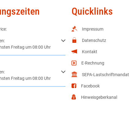
ungszeiten
Quicklinks
ice:
Impressum
Datenschutz
m weitere Öffnungs- oder Schließzeiten auszublenden
en:
hsten Freitag um 08:00 Uhr
Kontakt
E-Rechnung
m weitere Öffnungs- oder Schließzeiten auszublenden
en:
SEPA-Lastschriftmandat
hsten Freitag um 08:00 Uhr
Facebook
Hinweisgeberkanal