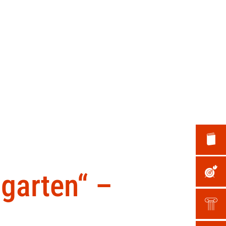
us
Service
Leben & Arbeiten
ng: Facebook-Fanpage
Kontaktformular
garten“ –
 für Gebäude in Dannstadt-Schauernheim