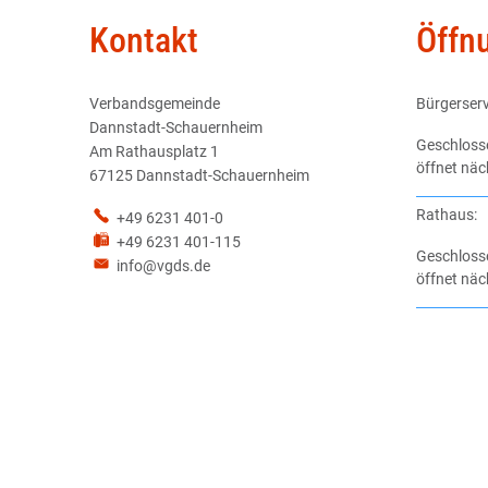
Kontakt
Öffn
II
Verbandsgemeinde
Bürgerserv
Dannstadt-Schauernheim
Klicken, u
Geschloss
Am Rathausplatz 1
öffnet näc
67125 Dannstadt-Schauernheim
Rathaus:
+49 6231 401-0
+49 6231 401-115
Klicken, u
Geschloss
info@vgds.de
öffnet näc