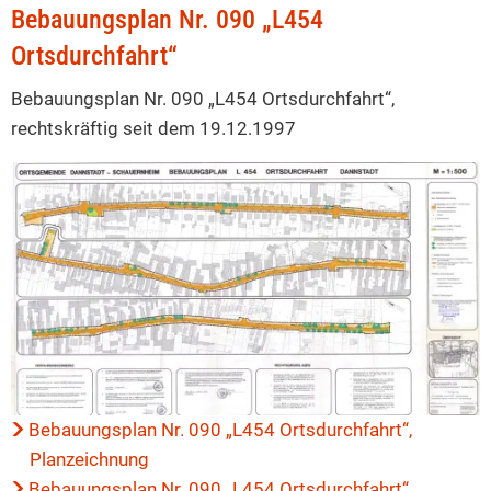
B-
Bebauungsplan Nr. 090 „L454
Plan
Ortsdurchfahrt“
090
Bebauungsplan Nr. 090 „L454 Ortsdurchfahrt“,
„L454
rechtskräftig seit dem 19.12.1997
Ortsdurchfahrt“
Bebauungsplan Nr. 090 „L454 Ortsdurchfahrt“,
Planzeichnung
Bebauungsplan Nr. 090 „L454 Ortsdurchfahrt“ ,