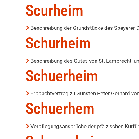
im
Scurheim
Wandel
Beschreibung der Grundstücke des Speyerer 
Schurheim
der
Beschreibung des Gutes von St. Lambrecht, u
Schuerheim
Zeit
Erbpachtvertrag zu Gunsten Peter Gerhard vom 
Schuerhem
Verpflegungsansprüche der pfälzischen Kurfür