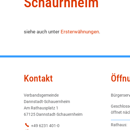
Schaurnheim
siehe auch unter
Ersterwähnungen
.
Kontakt
Öffn
Verbandsgemeinde
Bürgerserv
Dannstadt-Schauernheim
Klicken, u
Geschloss
Am Rathausplatz 1
öffnet nä
67125 Dannstadt-Schauernheim
Rathaus:
+49 6231 401-0