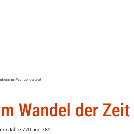
Wir über uns
Ratha
Datenschutzerkläru
nheim im Wandel der Zeit
m Wandel der Zeit
eressensbekundung: Suche nach kreativen Vorschlägen
dem Jahre 770 und 782: