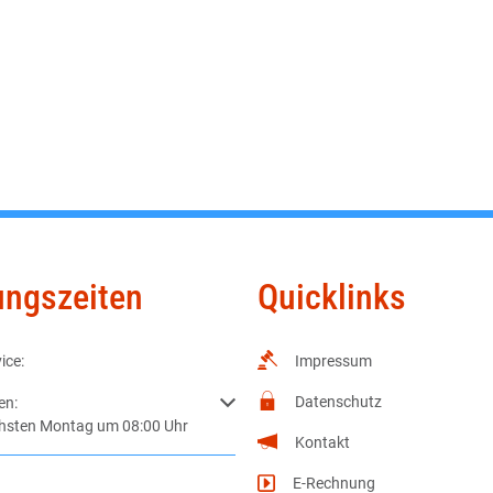
ungszeiten
Quicklinks
ice:
Impressum
Datenschutz
m weitere Öffnungs- oder Schließzeiten auszublenden
en:
chsten Montag um 08:00 Uhr
Kontakt
E-Rechnung