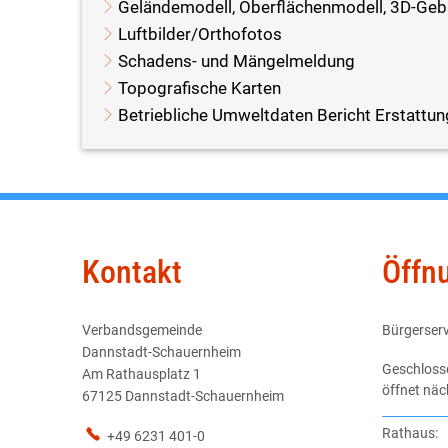
Geländemodell, Oberflächenmodell, 3D-Ge
Luftbilder/Orthofotos
Schadens- und Mängelmeldung
Topografische Karten
Betriebliche Umweltdaten Bericht Erstattu
Kontakt
Öffn
Verbandsgemeinde
Bürgerserv
Dannstadt-Schauernheim
Klicken, u
Geschloss
Am Rathausplatz 1
öffnet nä
67125 Dannstadt-Schauernheim
Rathaus:
+49 6231 401-0