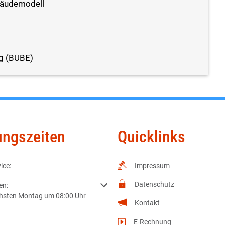
bäudemodell
ng (BUBE)
ungszeiten
Quicklinks
ice:
Impressum
Datenschutz
m weitere Öffnungs- oder Schließzeiten auszublenden
en:
chsten Montag um 08:00 Uhr
Kontakt
E-Rechnung