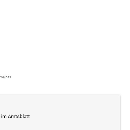
Wir über uns
Ratha
Datenschutzerkläru
emeines
g im Amtsblatt
eressensbekundung: Suche nach kreativen Vorschlägen