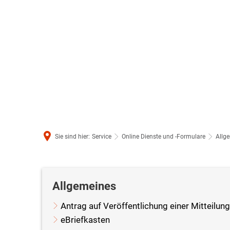
Sie sind hier:
Service
Online Dienste und -Formulare
Allg
Allgemeines
Allgemeines
Antrag auf Veröffentlichung einer Mitteilun
Int
eBriefkasten