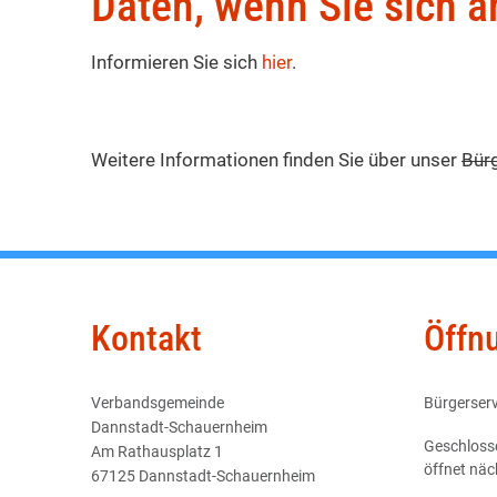
Daten, wenn Sie sich 
Informieren Sie sich
hier
.
Weitere Informationen finden Sie über unser
Bürg
Kontakt
Öffn
Verbandsgemeinde
Bürgerserv
Dannstadt-Schauernheim
Klicken, u
Geschloss
Am Rathausplatz 1
öffnet nä
67125 Dannstadt-Schauernheim