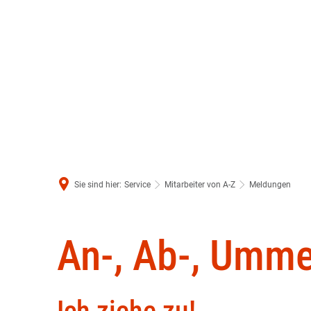
Sie sind hier:
Service
Mitarbeiter von A-Z
Meldungen
Meldungen
An-, Ab-, Umm
Int
Ich ziehe zu!