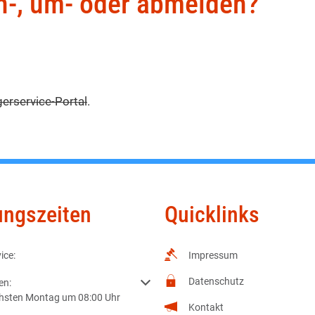
an-, um- oder abmelden?
erservice-Portal
.
ungszeiten
Quicklinks
ice:
Impressum
Datenschutz
m weitere Öffnungs- oder Schließzeiten auszublenden
en:
chsten Montag um 08:00 Uhr
Kontakt