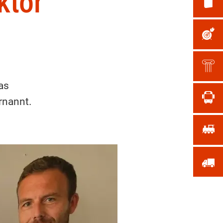
ktor
as
rnannt.