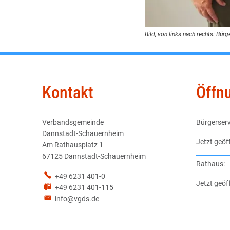
Bild, von links nach rechts: Bü
Kontakt
Öffn
Verbandsgemeinde
Bürgerserv
Dannstadt-Schauernheim
Klicken, u
Jetzt geöf
Am Rathausplatz 1
67125 Dannstadt-Schauernheim
Rathaus:
+49 6231 401-0
Klicken, u
Jetzt geöf
+49 6231 401-115
info@vgds.de