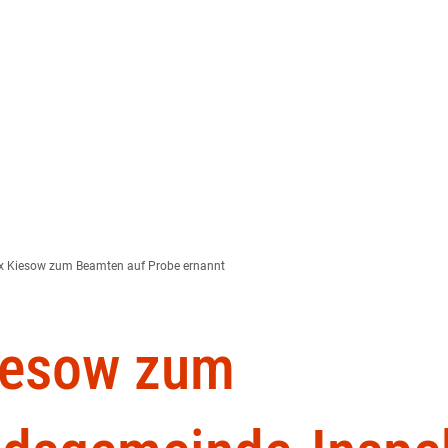
Wir über uns
Ratha
Datenschutzerkläru
 Kiesow zum Beamten auf Probe ernannt
iesow zum
eressensbekundung: Suche nach kreativen Vorschlägen