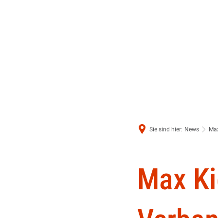
Sie sind hier:
News
Max
Max K
Int