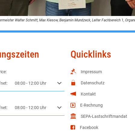
rgermeister Walter Schmitt, Max Kiesow, Benjamin Mundzeck, Leiter Fachbereich 1, Organi
ungszeiten
Quicklinks
ice:
Impressum
Datenschutz
m weitere Öffnungs- oder Schließzeiten auszublenden
fnet:
08:00
-
12:00
Uhr
Von 08:00 bis 12:00 Uhr
Kontakt
E-Rechnung
m weitere Öffnungs- oder Schließzeiten auszublenden
fnet:
08:00
-
12:00
Uhr
Von 08:00 bis 12:00 Uhr
SEPA-Lastschriftmandat
Facebook