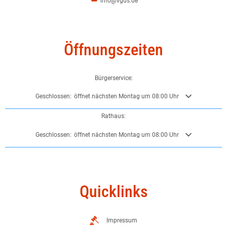
info@vgds.de
Öffnungszeiten
Bürgerservice:
Klicken, um weitere Öffnungs- oder Schließzeiten auszublenden
Geschlossen:
öffnet nächsten Montag um 08:00 Uhr
Rathaus:
Klicken, um weitere Öffnungs- oder Schließzeiten auszublenden
Geschlossen:
öffnet nächsten Montag um 08:00 Uhr
Quicklinks
Impressum